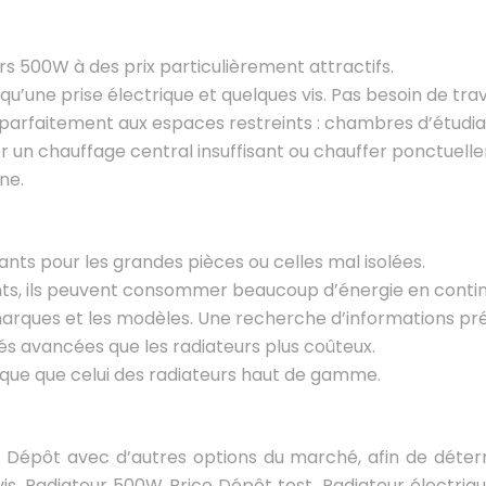
s 500W à des prix particulièrement attractifs.
e qu’une prise électrique et quelques vis. Pas besoin de t
t parfaitement aux espaces restreints : chambres d’étudian
r un chauffage central insuffisant ou chauffer ponctuell
ne.
nts pour les grandes pièces ou celles mal isolées.
nts, ils peuvent consommer beaucoup d’énergie en continu
s marques et les modèles. Une recherche d’informations 
és avancées que les radiateurs plus coûteux.
ique que celui des radiateurs haut de gamme.
o Dépôt avec d’autres options du marché, afin de détermi
vis, Radiateur 500W Brico Dépôt test, Radiateur électr