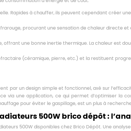
de consommation d’énergie et de coût.
urelle. Rapides à chauffer, ils peuvent cependant créer
frarouge, procurant une sensation de chaleur directe et a
e, offrant une bonne inertie thermique. La chaleur est d
ractaire (céramique, pierre, etc.) et la restituent progr
nt par un design simple et fonctionnel, axé sur l’efficaci
nce via une application, ce qui permet d’optimiser la c
uffage pour éviter le gaspillage, est un plus à recherche
adiateurs 500W brico dépôt : l’ana
diateurs 500W disponibles chez Brico Dépôt. Une analyse é