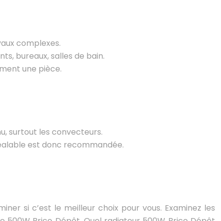
ravaux complexes.
ts, bureaux, salles de bain.
ement une pièce.
, surtout les convecteurs.
préalable est donc recommandée.
ner si c’est le meilleur choix pour vous. Examinez les
ique 500W Brico Dépôt, Quel radiateur 500W Brico Dépôt