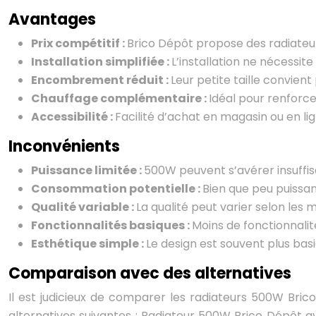
Avantages
Prix compétitif :
Brico Dépôt propose des radiateur
Installation simplifiée :
L’installation ne nécessit
Encombrement réduit :
Leur petite taille convien
Chauffage complémentaire :
Idéal pour renforce
Accessibilité :
Facilité d’achat en magasin ou en lig
Inconvénients
Puissance limitée :
500W peuvent s’avérer insuffisa
Consommation potentielle :
Bien que peu puissa
Qualité variable :
La qualité peut varier selon le
Fonctionnalités basiques :
Moins de fonctionnalit
Esthétique simple :
Le design est souvent plus bas
Comparaison avec des alternatives
Il est judicieux de comparer les radiateurs 500W Bric
alternatives suivantes : Radiateur 500W Brico Dépôt a