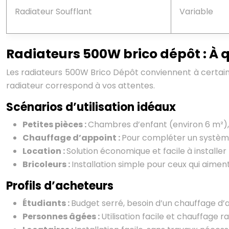
Radiateur Soufflant
Variable
Radiateurs 500W brico dépôt : À q
Les radiateurs 500W Brico Dépôt conviennent à certains 
radiateur correspond à vos attentes.
Scénarios d’utilisation idéaux
Petites pièces :
Chambres d’enfant (environ 6 m²), b
Chauffage d’appoint :
Pour compléter un système 
Location :
Solution économique et facile à installer 
Bricoleurs :
Installation simple pour ceux qui aime
Profils d’acheteurs
Étudiants :
Budget serré, besoin d’un chauffage d
Personnes âgées :
Utilisation facile et chauffage r