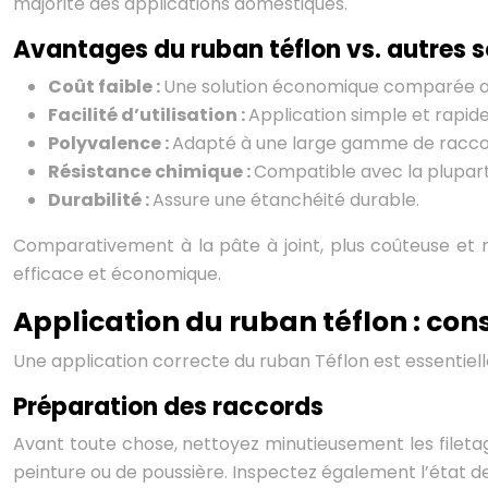
majorité des applications domestiques.
Avantages du ruban téflon vs. autres s
Coût faible :
Une solution économique comparée aux
Facilité d’utilisation :
Application simple et rapide
Polyvalence :
Adapté à une large gamme de raccord
Résistance chimique :
Compatible avec la plupart
Durabilité :
Assure une étanchéité durable.
Comparativement à la pâte à joint, plus coûteuse et mo
efficace et économique.
Application du ruban téflon : con
Une application correcte du ruban Téflon est essentiell
Préparation des raccords
Avant toute chose, nettoyez minutieusement les filetag
peinture ou de poussière. Inspectez également l’état des