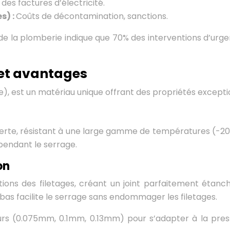
des factures d’électricité.
s) :
Coûts de décontamination, sanctions.
de la plomberie indique que 70% des interventions d’urge
 et avantages
), est un matériau unique offrant des propriétés excepti
nerte, résistant à une large gamme de températures (-200
 pendant le serrage.
on
ons des filetages, créant un joint parfaitement étanc
bas facilite le serrage sans endommager les filetages.
eurs (0.075mm, 0.1mm, 0.13mm) pour s’adapter à la pres