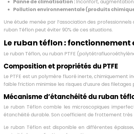
Panne de climatisation :
Inconfort, augmentation 
Pollution environnementale (produits chimique
Une étude menée par l’association des professionnels 
ruban Téflon peut éviter 90% de ces situations.
Le ruban téflon : fonctionnement
Le ruban Téflon, ou ruban PTFE (polytétrafluoroéthylène
Composition et propriétés du PTFE
Le PTFE est un polymère fluoré inerte, chimiquement i
faible friction minimise les risques d’usure des filetages
Mécanisme d’étanchéité du ruban téfl
Le ruban Téflon comble les microscopiques imperfecti
étanchéité durable. Son coefficient de frottement très 
Le ruban Téflon est disponible en différentes épaiss