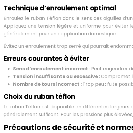
Technique d’enroulement optimal
Enroulez le ruban Téflon dans le sens des aiguilles 
Appliquez une tension légère et uniforme pour éviter le
généralement pour une application domestique.
Évitez un enroulement trop serré qui pourrait endommage
Erreurs courantes à éviter
Sens d’enroulement incorrect :
Peut engendrer de
Tension insuffisante ou excessive :
Compromet l’
Nombre de tours incorrect :
Trop peu : fuite poss
Choix du ruban téflon
Le ruban Téflon est disponible en différentes largeurs
généralement suffisant. Pour les pressions plus élevées
Précautions de sécurité et norme