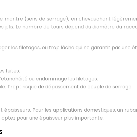
d’une montre (sens de serrage), en chevauchant légèrem
s plis. Le nombre de tours dépend du diamètre du raccord
r les filetages, ou trop lâche qui ne garantit pas une ét
s fuites.
étanchéité ou endommage les filetages.
ible. Trop : risque de dépassement de couple de serrage.
 et épaisseurs. Pour les applications domestiques, un rub
, optez pour une épaisseur plus importante.
s