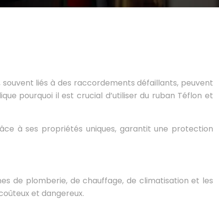
souvent liés à des raccordements défaillants, peuvent
que pourquoi il est crucial d’utiliser du ruban Téflon et
âce à ses propriétés uniques, garantit une protection
es de plomberie, de chauffage, de climatisation et les
s coûteux et dangereux.