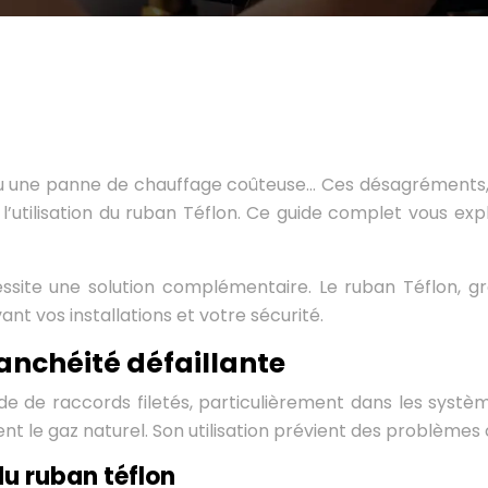
 ou une panne de chauffage coûteuse… Ces désagréments, 
’utilisation du ruban Téflon. Ce guide complet vous expli
essite une solution complémentaire. Le ruban Téflon, gr
ant vos installations et votre sécurité.
anchéité défaillante
de de raccords filetés, particulièrement dans les systèm
ment le gaz naturel. Son utilisation prévient des problème
du ruban téflon