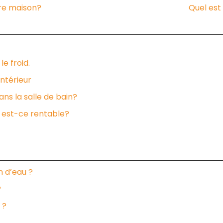
re maison?
Quel est
le froid.
intérieur
ns la salle de bain?
: est-ce rentable?
n d’eau ?
?
 ?