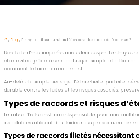
/
Blog
/ Pourquoi utiliser du ruban téflon pour des raccords étanches ?
Une fuite d’eau inopinée, une odeur suspecte de gaz,
être évités grâce à une technique simple et efficace : l
comment le faire correctement.
Au-delà du simple serrage, l’étanchéité parfaite néc
durable contre les fuites et les risques associés, préserv
Types de raccords et risques d’ét
Le ruban Téflon est un indispensable pour une multitu
installations utilisant des fluides sous pression, notam
Types de raccords filetés nécessitant 