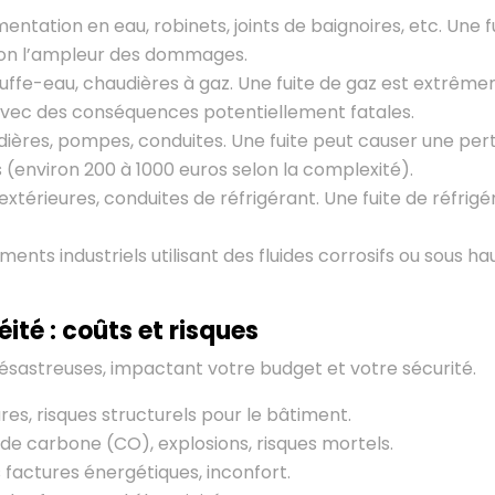
entation en eau, robinets, joints de baignoires, etc. Une
elon l’ampleur des dommages.
auffe-eau, chaudières à gaz. Une fuite de gaz est extrêm
avec des conséquences potentiellement fatales.
ières, pompes, conduites. Une fuite peut causer une pert
 (environ 200 à 1000 euros selon la complexité).
extérieures, conduites de réfrigérant. Une fuite de réfrig
s industriels utilisant des fluides corrosifs ou sous haut
é : coûts et risques
sastreuses, impactant votre budget et votre sécurité.
es, risques structurels pour le bâtiment.
de carbone (CO), explosions, risques mortels.
factures énergétiques, inconfort.