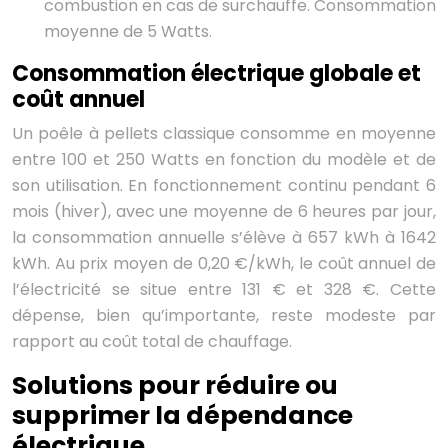
combustion en cas de surchauffe. Consommation
moyenne de 5 Watts.
Consommation électrique globale et
coût annuel
Un poêle à pellets classique consomme en moyenne
entre 100 et 250 Watts en fonction du modèle et de
son utilisation. En fonctionnement continu pendant 6
mois (hiver), avec une moyenne de 6 heures par jour,
la consommation annuelle s’élève à 657 kWh à 1642
kWh. Au prix moyen de 0,20 €/kWh, le coût annuel de
l’électricité se situe entre 131 € et 328 €. Cette
dépense, bien qu’importante, reste modeste par
rapport au coût total de chauffage.
Solutions pour réduire ou
supprimer la dépendance
électrique