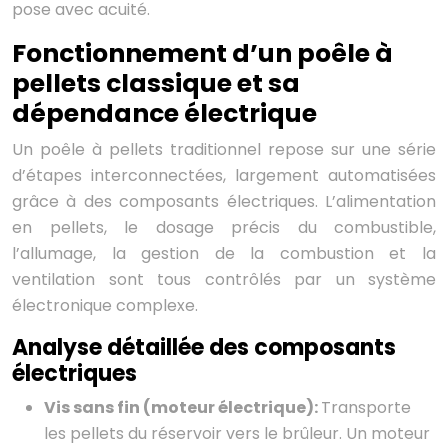
pose avec acuité.
Fonctionnement d’un poêle à
pellets classique et sa
dépendance électrique
Un poêle à pellets traditionnel repose sur une série
d’étapes interconnectées, largement automatisées
grâce à des composants électriques. L’alimentation
en pellets, le dosage précis du combustible,
l’allumage, la gestion de la combustion et la
ventilation sont tous contrôlés par un système
électronique complexe.
Analyse détaillée des composants
électriques
Vis sans fin (moteur électrique):
Transporte
les pellets du réservoir vers le brûleur. Un moteur