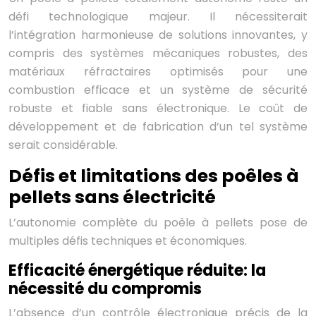
défi technologique majeur. Il nécessiterait
l’intégration harmonieuse de solutions innovantes, y
compris des systèmes mécaniques robustes, des
matériaux réfractaires optimisés pour une
combustion efficace et un système de sécurité
robuste et fiable sans électronique. Le coût de
développement et de fabrication d’un tel système
serait considérable.
Défis et limitations des poêles à
pellets sans électricité
L’autonomie complète du poêle à pellets pose de
multiples défis techniques et économiques.
Efficacité énergétique réduite: la
nécessité du compromis
L’absence d’un contrôle électronique précis de la