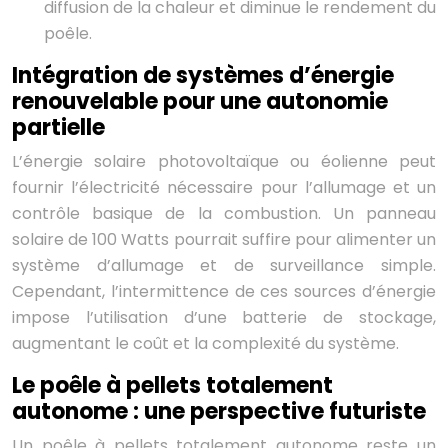
diffusion de la chaleur et diminue le rendement du
poêle.
Intégration de systèmes d’énergie
renouvelable pour une autonomie
partielle
L’énergie solaire photovoltaïque ou éolienne peut
fournir l’électricité nécessaire pour l’allumage et un
contrôle basique de la combustion. Un panneau
solaire de 100 Watts pourrait suffire pour alimenter un
système d’allumage et de surveillance simple.
Cependant, l’intermittence de ces sources d’énergie
impose l’utilisation d’une batterie de stockage,
augmentant le coût et la complexité du système.
Le poêle à pellets totalement
autonome : une perspective futuriste
Un poêle à pellets totalement autonome reste un