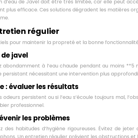
on d’eau de Javel doit être très limitée, car elle peut ac
nt plus efficace. Ces solutions dégradent les matières o
ème.
tretien régulier
iels pour maintenir la propreté et la bonne fonctionnalité
 de javel
incez abondamment à l’eau chaude pendant au moins **5 m
e persistant nécessitant une intervention plus approfondi
 : évaluer les résultats
 les odeurs persistent ou si l’eau s’écoule toujours mal, l
bier professionnel.
révenir les problèmes
 des habitudes d’hygiène rigoureuses. Évitez de jeter de
iphons. Un entretien régulier prévient les obstructions et