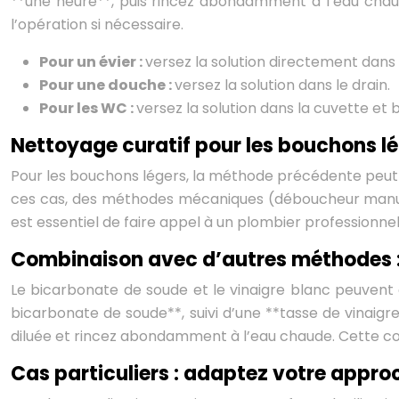
**une heure**, puis rincez abondamment à l’eau chaud
l’opération si nécessaire.
Pour un évier :
versez la solution directement dans 
Pour une douche :
versez la solution dans le drain.
Pour les WC :
versez la solution dans la cuvette et 
Nettoyage curatif pour les bouchons l
Pour les bouchons légers, la méthode précédente peut ê
ces cas, des méthodes mécaniques (déboucheur manuel, 
est essentiel de faire appel à un plombier professionnel
Combinaison avec d’autres méthodes : 
Le bicarbonate de soude et le vinaigre blanc peuvent 
bicarbonate de soude**, suivi d’une **tasse de vinaigre
diluée et rincez abondamment à l’eau chaude. Cette com
Cas particuliers : adaptez votre appro