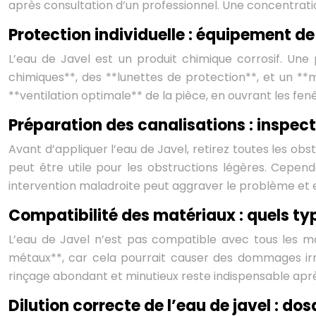
après consultation d’un professionnel. Une concentra
Protection individuelle : équipement de
L’eau de Javel est un produit chimique corrosif. Une
chimiques**, des **lunettes de protection**, et un **m
**ventilation optimale** de la pièce, en ouvrant les fenê
Préparation des canalisations : inspect
Avant d’appliquer l’eau de Javel, retirez toutes les obs
peut être utile pour les obstructions légères. Cepend
intervention maladroite peut aggraver le problème et
Compatibilité des matériaux : quels typ
L’eau de Javel n’est pas compatible avec tous les mat
métaux**, car cela pourrait causer des dommages irr
rinçage abondant et minutieux reste indispensable après
Dilution correcte de l’eau de javel : do