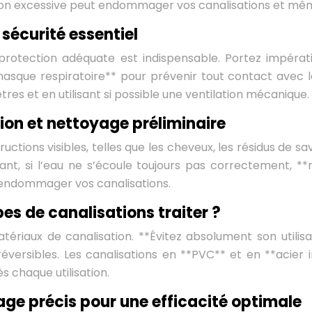
tion excessive peut endommager vos canalisations et mê
 sécurité essentiel
 protection adéquate est indispensable. Portez impérati
asque respiratoire** pour prévenir tout contact avec la
tres et en utilisant si possible une ventilation mécanique.
ion et nettoyage préliminaire
tructions visibles, telles que les cheveux, les résidus de 
ant, si l’eau ne s’écoule toujours pas correctement, **n
 endommager vos canalisations.
es de canalisations traiter ?
ériaux de canalisation. **Évitez absolument son utilisa
éversibles. Les canalisations en **PVC** et en **acier
 chaque utilisation.
sage précis pour une efficacité optimale