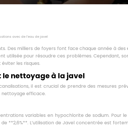
sations avec de l’eau de javel
ts. Des milliers de foyers font face chaque année à de
vent utilisée pour résoudre ces problèmes. Cependant, so
éviter les risques.
le nettoyage à la javel
analisations, il est crucial de prendre des mesures prév
n nettoyage efficace.
centrations variables en hypochlorite de sodium. Pour l
 **2,6%**. L’utilisation de Javel concentrée est fortem