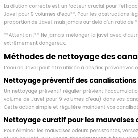
La dilution correcte est un facteur crucial pour l’effic
Javel pour 9 volumes d’eau**. Pour les obstructions lé
proportion de Javel, mais jamais au-delà d’un ratio de 
**Attention :** Ne jamais mélanger la javel avec d’aut
extrêmement dangereux.
Méthodes de nettoyage des canali
L’eau de Javel peut être utilisée à des fins préventives
Nettoyage préventif des canalisations :
Un nettoyage préventif régulier prévient l’accumulatio
volume de Javel pour 9 volumes d’eau) dans vos canal
Cette action simple et régulière maintient vos canalisat
Nettoyage curatif pour les mauvaises o
Pour éliminer les mauvaises odeurs persistantes, verse