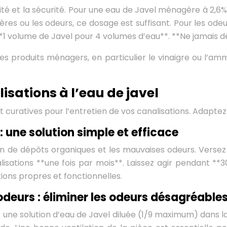
acité et la sécurité. Pour une eau de Javel ménagère à 2,6
gères ou les odeurs, ce dosage est suffisant. Pour les o
**1 volume de Javel pour 4 volumes d’eau**. **Ne jamais d
res produits ménagers, en particulier le vinaigre ou l’
sations à l’eau de javel
 et curatives pour l’entretien de vos canalisations. Adapt
 une solution simple et efficace
n de dépôts organiques et les mauvaises odeurs. Versez u
isations **une fois par mois**. Laissez agir pendant **
ions propres et fonctionnelles.
deurs : éliminer les odeurs désagréable
z une solution d’eau de Javel diluée (1/9 maximum) dans l