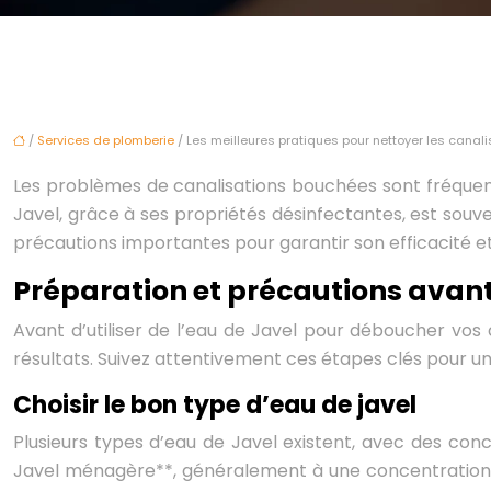
/
Services de plomberie
/ Les meilleures pratiques pour nettoyer les canali
Les problèmes de canalisations bouchées sont fréquen
Javel, grâce à ses propriétés désinfectantes, est sou
précautions importantes pour garantir son efficacité et 
Préparation et précautions avant 
Avant d’utiliser de l’eau de Javel pour déboucher vos c
résultats. Suivez attentivement ces étapes clés pour u
Choisir le bon type d’eau de javel
Plusieurs types d’eau de Javel existent, avec des con
Javel ménagère**, généralement à une concentration de