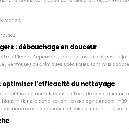
e. Une bonne ventilation de la pièce est essentielle p
le siphon.
brossez.
égers : débouchage en douceur
tre efficace. Cependant, l’eau de Javel n’est pas toujour
ventouse) ou chimiques spécifiques sont plus adaptées. 
.
optimiser l’efficacité du nettoyage
être utilisés en complément de l’eau de Javel pour un 
 blanc** dans la canalisation. Laissez agir pendant **30 
binaison crée une réaction chimique qui aide à dissoudre
che