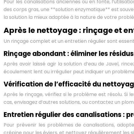
Pour les canalisations anciennes ou en fonte, l’utilisati
des corps gras, une **solution enzymatique** est souve
la solution la mieux adaptée à la nature de votre probl
Après le nettoyage : rinçage et en
Un rinçage complet et un entretien régulier sont essent
Rinçage abondant : éliminer les résidus
Après avoir laissé agir la solution d’eau de Javel, r
écoulement lent ou irrégulier peut indiquer un problèm
Vérification de l’efficacité du nettoyage
Après le rinçage, vérifiez si le problème est résolu. Si
cas, envisagez d’autres solutions, ou contactez un plom
Entretien régulier des canalisations : p
Pour prévenir les problèmes de canalisations, adoptez
crépine pour les éviers, et nettoyez régulièrement les s