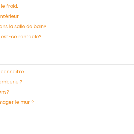
le froid.
intérieur
ns la salle de bain?
: est-ce rentable?
 connaître
lomberie ?
ions?
ager le mur ?