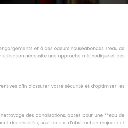
s engorgements et à des odeurs nauséabondes. L’eau de
n utilisation nécessite une approche méthodique et des
entives afin d’assurer votre sécurité et d’optimiser les
e nettoyage des canalisations, optez pour une **eau de
ent déconseillée, sauf en cas d’obstruction majeure et