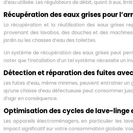
d’eau utilisée. Les régulateurs de débit, quant à eux, lim
Récupération des eaux grises pour l’arr
La récupération et la réutilisation des eaux grises 
provenant des lavabos, des douches et des machines 
jardin ou les chasses d’eau des toilettes.
Un système de récupération des eaux grises peut perm
noter que l’installation d’un tel système nécessite un i
Détection et réparation des fuites ave
Les fuites d’eau, même minimes, peuvent entraîner un gas
qu’une chasse d’eau défectueuse peut consommer jusqu’à
d’agir en conséquence.
Optimisation des cycles de lave-linge 
Les appareils électroménagers, en particulier les lav
impact significatif sur votre consommation globale. Voic