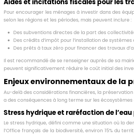
Aides et incitations fiscales pour les 
Pour encourager les ménages à investir dans des équipe
selon les régions et les périodes, mais peuvent inclure :
Des subventions directes de la part des collectivit
Des crédits d’impôt pour l’installation de systèmes
Des prêts à taux zéro pour financer des travaux d’
Il est recommandé de se renseigner auprès de sa mairie 
peuvent significativement réduire le coût initial des in
Enjeux environnementaux de la p
Au-delà des considérations financières, la préservatio
a des conséquences à long terme sur les écosystèmes et 
Stress hydrique et raréfaction de l’eau
Le stress hydrique, défini comme une situation où la 
l’Office français de la biodiversité, environ 15% du t