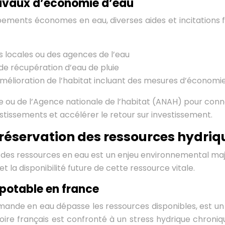
travaux d’économie d’eau
ments économes en eau, diverses aides et incitations fis
és locales ou des agences de l’eau
 de récupération d’eau de pluie
amélioration de l’habitat incluant des mesures d’économi
ou de l’Agence nationale de l’habitat (ANAH) pour connaît
vestissements et accélérer le retour sur investissement.
réservation des ressources hydriq
n des ressources en eau est un enjeu environnemental maje
la disponibilité future de cette ressource vitale.
 potable en france
demande en eau dépasse les ressources disponibles, est 
erritoire français est confronté à un stress hydrique c