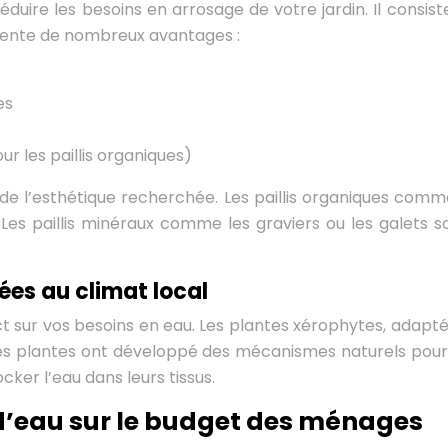
éduire les besoins en arrosage de votre jardin. Il consis
sente de nombreux avantages :
es
ur les paillis organiques)
de l’esthétique recherchée. Les paillis organiques comme 
Les paillis minéraux comme les graviers ou les galets s
ées au climat local
ect sur vos besoins en eau. Les plantes xérophytes, adapt
es plantes ont développé des mécanismes naturels pour 
cker l’eau dans leurs tissus.
d’eau sur le budget des ménages