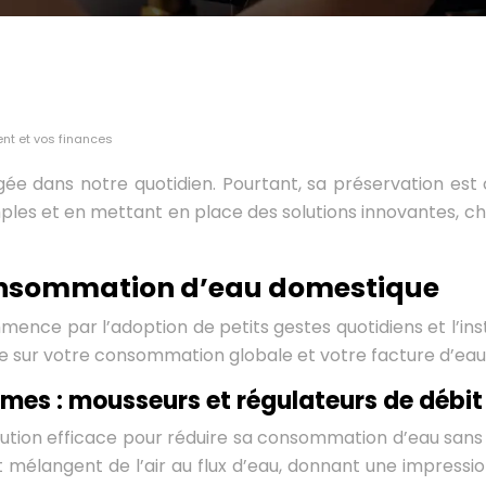
ent et vos finances
gée dans notre quotidien. Pourtant, sa préservation est
simples et en mettant en place des solutions innovantes,
consommation d’eau domestique
nce par l’adoption de petits gestes quotidiens et l’ins
 sur votre consommation globale et votre facture d’eau
omes : mousseurs et régulateurs de débit
olution efficace pour réduire sa consommation d’eau sans 
t mélangent de l’air au flux d’eau, donnant une impressi