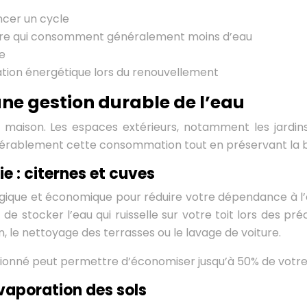
ncer un cycle
re qui consomment généralement moins d’eau
le
ation énergétique lors du renouvellement
e gestion durable de l’eau
e la maison. Les espaces extérieurs, notamment les jar
rablement cette consommation tout en préservant la be
e : citernes et cuves
ogique et économique pour réduire votre dépendance à l’e
e stocker l’eau qui ruisselle sur votre toit lors des préc
 le nettoyage des terrasses ou le lavage de voiture.
sionné peut permettre d’économiser jusqu’à 50% de vot
évaporation des sols