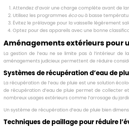
Attendez d’avoir une charge complète avant de la
Utilisez les programmes
éco
ou à basse températu
Évitez le prélavage pour la vaisselle légèrement sa
Optez pour des appareils avec une bonne classific
Aménagements extérieurs pour un
La gestion de l’eau ne se limite pas à l’intérieur d
aménagements judicieux permettent de réduire considé
Systèmes de récupération d’eau de plui
La récupération de l’eau de pluie est une solution écol
de récupération d’eau de pluie permet de collecter et d
nombreux usages extérieurs comme l’arrosage du jardin,
Un système de récupération d’eau de pluie bien dimen
Techniques de paillage pour réduire l’