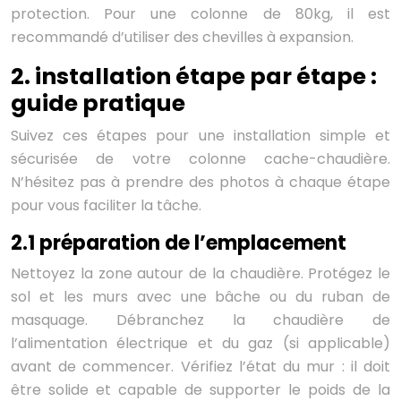
protection. Pour une colonne de 80kg, il est
recommandé d’utiliser des chevilles à expansion.
2. installation étape par étape :
guide pratique
Suivez ces étapes pour une installation simple et
sécurisée de votre colonne cache-chaudière.
N’hésitez pas à prendre des photos à chaque étape
pour vous faciliter la tâche.
2.1 préparation de l’emplacement
Nettoyez la zone autour de la chaudière. Protégez le
sol et les murs avec une bâche ou du ruban de
masquage. Débranchez la chaudière de
l’alimentation électrique et du gaz (si applicable)
avant de commencer. Vérifiez l’état du mur : il doit
être solide et capable de supporter le poids de la